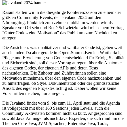
Rasant starten wir in die diesjährige Konferenzsaison zu einem der
größten Community-Events, der Javaland 2024 auf dem
Nürburgring. Pünktlich zum zehnten Jubiläum werden wir als
Speaker vor Ort sein und René Schwietzke wird mit seinem Vortrag
“Guter Code - eine Motivation” das Publikum zum Nachdenken
anregen.
Die Ansichten, was qualitativer und wartbarer Code ist, gehen weit
auseinander. Da aber gerade im Open-Source-Bereich Wartbarkeit,
Pflege und Erweiterung von Code entscheidend für Erfolg, Stabilität
und Sicherheit sind, soll dieser Vortrag anregen, über die Anatomie
des eigenen Codes, der eigenen APIs und deren Tests
nachzudenken. Die Zuhörer und Zuhörerinnen sollen eine
Motivation mitnehmen, über den eigenen Code nachzudenken und
zu hinterfragen, ob Style, Dokumentation oder der grundsätzliche
Ansatz des eigenen Projektes richtig ist. Dabei wollen wir keine
Vorschriften machen, nur anregen.
Die Javaland findet vom 9. bis zum 11. April statt und die Agenda
ist vollgepackt mit über 160 Sessions jeden Levels, auch die
Community-Aktivitäten kommen nicht zu kurz. Angesprochen sind
sowohl Java-Anfänger als auch Java-Experten, die sich rund um die
Themen Core Java, JVM-Sprachen, Enterprise Java, Tools,