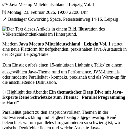
👉 Java Meetup Mitteldeutschland | Leipzig Vol. 1
🗓️ Montag, 23. Februar 2026, 19:00-22:00 Uhr
📍 Basislager Coworking Space, Peterssteinweg 14-16, Leipzig
Mit dem
Java Meetup Mitteldeutschland | Leipzig Vol. 1
startet
eine neue Plattform für tiefgehenden, praxisnahen Java-Austausch in
der Region Leipzig/Halle.
Zum Einstieg gibt's einen 15-minütigen Lightning Talk⚡ zu einem
ausgewählten Java-Thema rund um Performance, JVM-Internals
oder moderne Parallelität - kompakt, praxisnah und als Warm-up für
die anschließende Diskussion.
✨ Highlight des Abends:
Ein thematischer Deep Dive mit Java-
Experte René Schwietzke zum Thema: "Parallel Programming
is Hard"
Parallelität gehört zu den anspruchsvollsten Themen in der
Softwareentwicklung und ist gleichzeitig allgegenwärtig. René
beleuchtet, warum paralleles Programmieren so schwierig ist, wo
typische Denkfehler liegen und welche Aspekte Java-